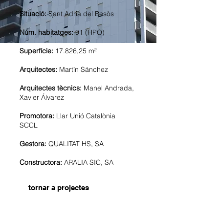
Situació:
Sant Adrià del Besòs
Núm. habitatges:
91 (HPO)
Superfície:
17.826,25 m²
Arquitectes:
Martín Sánchez
Arquitectes tècnics:
Manel Andrada,
Xavier Álvarez
Promotora:
Llar Unió Catalònia
SCCL
Gestora:
QUALITAT HS, SA
Constructora:
ARALIA SIC, SA
tornar a projectes
Guipúscoa
Vista general I