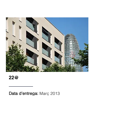
22@
Data d'entrega:
Març 2013
Situació:
Barcelona
Núm. habitatges:
60 (HPO)
Superfície:
7.841,25 m²
Arquitectes:
Alfredo De Pedro, Martín
Sánchez
Arquitectes tècnics:
Jaume Sala, Xavier
Álvarez