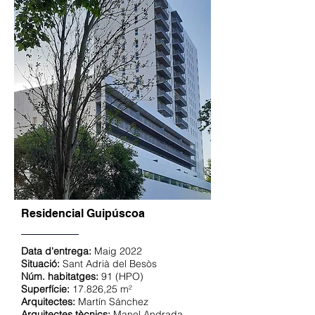
Residencial Guipúscoa
Data d'entrega:
Maig 2022
Situació:
Sant Adrià del Besòs
Núm. habitatges:
91 (HPO)
Superfície:
17.826,25 m²
Arquitectes:
Martín Sánchez
Arquitectes tècnics:
Manel Andrada,