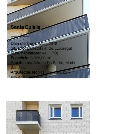
Santa Eulàlia
Data d'entrega:
Març 2018
Situació:
L'Hospitalet de LLobregat
Núm. habitatges:
44 (HPO)
Superfície:
8.328,00 m²
Arquitectes:
Alfredo De Pedro, Martín
Sánchez
Arquitectes tècnics:
Jaume Sala,
Xavier Álvarez